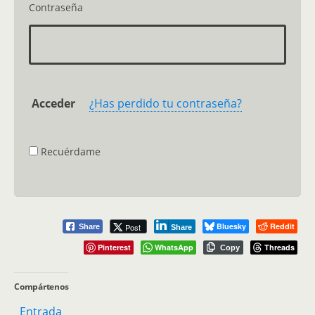
Contraseña
¿Has perdido tu contraseña?
Recuérdame
Bluesky
Reddit
Post
Share
Share
Pinterest
WhatsApp
Threads
Copy
Compártenos
Entrada