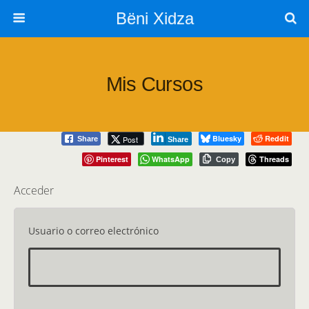
Bëni Xidza
Mis Cursos
Bluesky
Reddit
Post
Share
Share
Pinterest
WhatsApp
Threads
Copy
Acceder
Usuario o correo electrónico