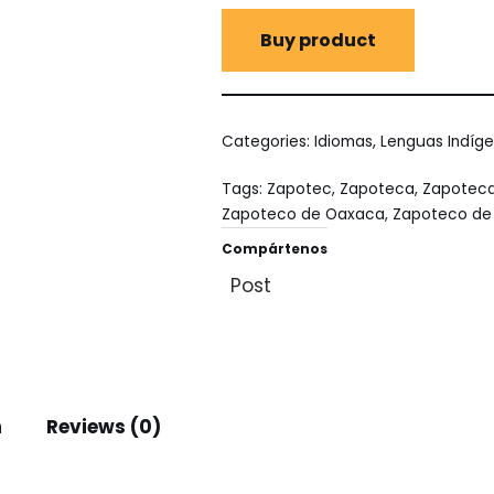
Buy product
Categories:
Idiomas
,
Lenguas Indíg
Tags:
Zapotec
,
Zapoteca
,
Zapotec
Zapoteco de Oaxaca
,
Zapoteco de 
Compártenos
Post
n
Reviews (0)