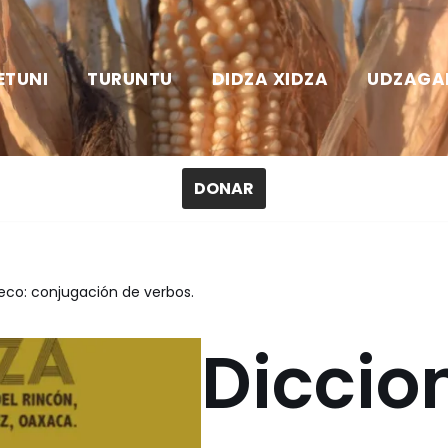
ETUNI
TURUNTU
DIDZA XIDZA
UDZAGA
DONAR
eco: conjugación de verbos.
Diccio