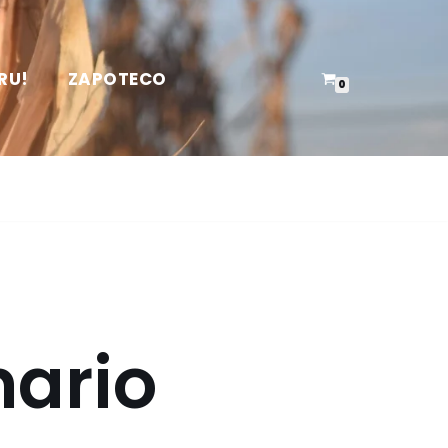
RU!
ZAPOTECO
0
nario