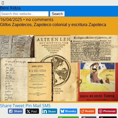
Bëni Xidza
16/04/2025 • no comments
Glifos Zapotecos, Zapoteco colonial y escritura Zapoteca
Share
Tweet
Pin
Mail
SMS
Post
Bluesky
Reddit
Pinterest
Share
Share